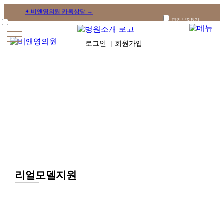
✦ 비앤영의원 카톡상담 →
+
팝업 보지않기
·
병
로그인
로그인
회원가입
원
|
소
회원가입
개
카카오상담
+
오시는
·
길
코
성
전후사진
ENG
형
+
·
이
마
수
술
리얼모델지원
+
·
안
면