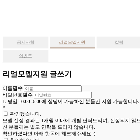
거
상
술
+
·
중
년
공지사항
리얼모델지원
칼럼
성
형
이벤트
+
·
안
리얼모델지원 글쓰기
티
에
이
이름
필수
징
비밀번호
필수
1. 평일 10:00 -6:00에 상담이 가능하신 분들만 지원 가능합니다.
+
*
·
피
확인했습니다.
부
모델 선정 결과는 1개월 이내에 개별 연락드리며, 선정되지 않
신 분들께는 별도 연락을 드리지 않습니다.
+
확인하셨다면 아래 항목에 체크해주세요 :)
·
전