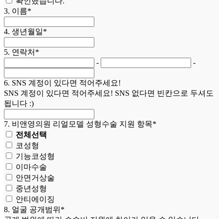
확인했습니다.
후
3. 이름*
사
진
4. 생년월일*
+
·
5. 연락처*
상
-
-
담/
예
6. SNS 계정이 있다면 적어주세요!
약
SNS 계정이 있다면 적어주세요! SNS 없다면 빈칸으로 두셔도
+
됩니다 :)
·
커
7. 비앤영의원 리얼모델 성형수술 지원 항목*
뮤
니
전체선택
티
코성형
기능코성형
이마수술
안면거상술
중년성형
안티에이징
8. 얼굴 공개범위*